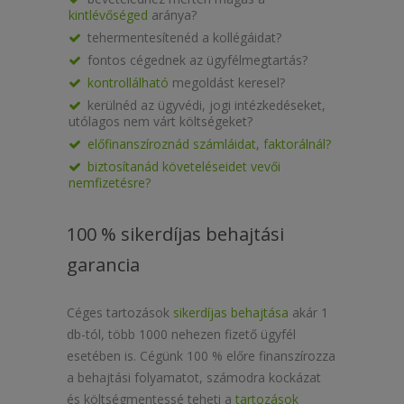
kintlévőséged
aránya?
tehermentesítenéd a kollégáidat?
fontos cégednek az ügyfélmegtartás?
kontrollálható
megoldást keresel?
kerülnéd az ügyvédi, jogi intézkedéseket,
utólagos nem várt költségeket?
előfinanszíroznád számláidat, faktorálnál?
biztosítanád követeléseidet vevői
nemfizetésre?
100 % sikerdíjas behajtási
garancia
Céges tartozások
sikerdíjas behajtása
akár 1
db-tól, több 1000 nehezen fizető ügyfél
esetében is. Cégünk 100 % előre finanszírozza
a behajtási folyamatot, számodra kockázat
és költségmentessé teheti a
tartozások