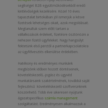
segítséget B2B együttműködésekből eredő
kintlévőségek kezelésére. Közel 10 éves
tapasztalat birtokában jól ismerjük a késve
fizetések lehetséges okait, azok megoldásait.
Megtanultuk szem előtt tartani a
vállalkozások érdekeit, fizetésre ösztönözni a
nehezen fizető ügyfeleket. Nagy hangsúlyt
fektetünk első perctől a partnerkapcsolatokra
az ügyfélvesztés elkerülése érdekében.
Hatékony és eredményes munkánk
megbízóink időben hozott döntéseinek,
követeléskezelő,-jogász és ügyvéd
munkatársaink szakértelmének, továbbá saját
fejlesztésű követeléskezelő szoftverünknek
köszönhető. Több éve sikeresen nyújtunk
ágazatspecifikus
számla management
szolgáltatást. Eredményesen alkalmazzuk a