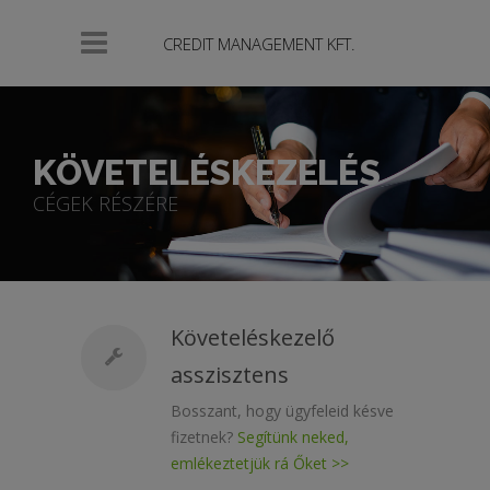
Követeléskezelés
cégeknek
CREDIT MANAGEMENT KFT.
AZONNALI
kezdéssel.
Sikerdíj
3%-
KÖVETELÉSKEZELÉS
tól,
90%-
CÉGEK RÉSZÉRE
os
hatékonyság.
Egyedi
és
tömeges
Követeléskezelő
ügykezelés
asszisztens
+
36
Bosszant, hogy ügyfeleid késve
20
fizetnek?
Segítünk neked,
586
emlékeztetjük rá Őket >>
3390