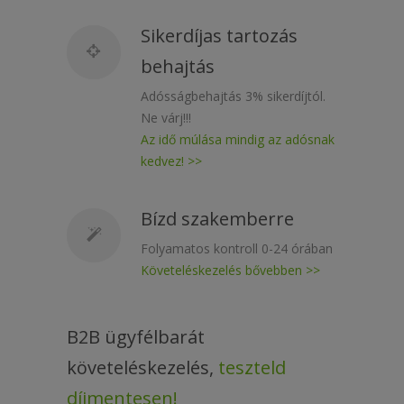
-
Sikerdíjas tartozás
Kérj
Ajánlatot
behajtás
Most!
Adósságbehajtás 3% sikerdíjtól.
Ne várj!!!
Az idő múlása mindig az adósnak
kedvez! >>
Bízd szakemberre
Folyamatos kontroll 0-24 órában
Követeléskezelés bővebben >>
B2B ügyfélbarát
követeléskezelés,
teszteld
díjmentesen!