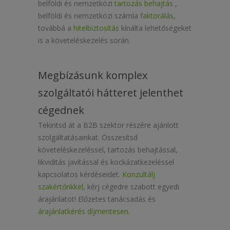
belföldi és nemzetközi
tartozás behajtás
,
belföldi és nemzetközi számla
faktorálás
,
továbbá a
hitelbiztosítás
kínálta lehetőségeket
is a követeléskezelés során.
Megbízásunk komplex
szolgáltatói hátteret jelenthet
cégednek
Tekintsd át a B2B szektor részére ajánlott
szolgáltatásainkat. Összesítsd
követeléskezeléssel, tartozás behajtással,
likviditás javítással és kockázatkezeléssel
kapcsolatos kérdéseidet.
Konzultálj
szakértőnkkel
, kérj cégedre szabott egyedi
árajánlatot! Előzetes tanácsadás és
árajánlatkérés díjmentesen.