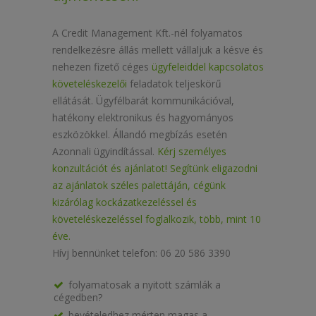
A Credit Management Kft.-nél folyamatos
rendelkezésre állás mellett vállaljuk a késve és
nehezen fizető céges
ügyfeleiddel kapcsolatos
követeléskezelői
feladatok teljeskörű
ellátását. Ügyfélbarát kommunikációval,
hatékony elektronikus és hagyományos
eszközökkel. Állandó megbízás esetén
Azonnali ügyindítással.
Kérj személyes
konzultációt és ajánlatot! Segítünk eligazodni
az ajánlatok széles palettáján, cégünk
kizárólag kockázatkezeléssel és
követeléskezeléssel foglalkozik, több, mint 10
éve.
Hívj bennünket telefon: 06 20 586 3390
folyamatosak a nyitott számlák a
cégedben?
bevételedhez mérten magas a